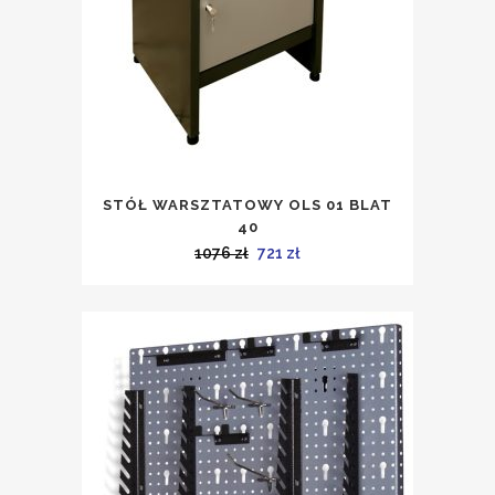
STÓŁ WARSZTATOWY OLS 01 BLAT
40
Pierwotna
Aktualna
1076
zł
721
zł
cena
cena
wynosiła:
wynosi:
1076 zł.
721 zł.