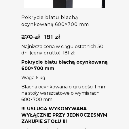
Pokrycie blatu blachą
ocynkowaną 600×700 mm
270
zł
181
zł
Pierwotna
Aktualna
cena
cena
Najniższa cena w ciągu ostatnich 30
wynosiła:
wynosi:
dni (ceny brutto):
181
zł
.
270 zł.
181 zł.
Pokrycie blatu blachą ocynkowaną
600×700 mm
Waga 6 kg
Blacha ocynkowana o grubości 1 mm
na stoły warsztatowe o wymiarach
600×700 mm
!!! USŁUGA WYKONYWANA
WYŁĄCZNIE PRZY JEDNOCZESNYM
ZAKUPIE STOŁU !!!