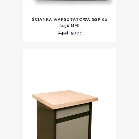
ŚCIANKA WARSZTATOWA GSP 02
(450 MM)
Pierwotna
Aktualna
74
zł
50
zł
cena
cena
wynosiła:
wynosi:
74 zł.
50 zł.