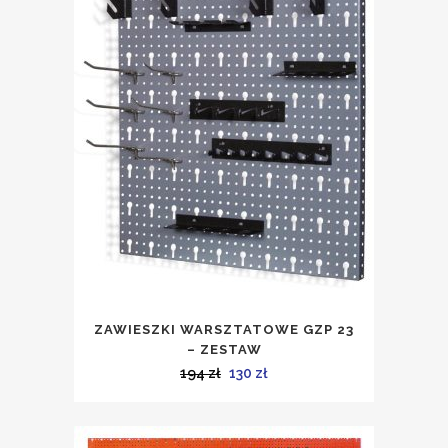
ZAWIESZKI WARSZTATOWE GZP 23
– ZESTAW
Pierwotna
Aktualna
194
zł
130
zł
cena
cena
wynosiła:
wynosi: