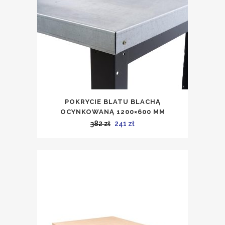
860 zł.
576 zł.
POKRYCIE BLATU BLACHĄ
OCYNKOWANĄ 1200×600 MM
Pierwotna
Aktualna
382
zł
241
zł
cena
cena
wynosiła:
wynosi:
382 zł.
241 zł.