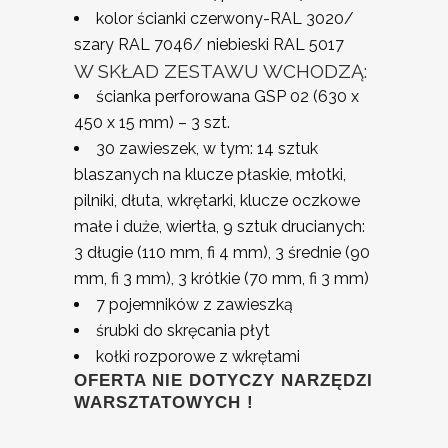
kolor ścianki czerwony-RAL 3020/
szary RAL 7046/ niebieski RAL 5017
W SKŁAD ZESTAWU WCHODZĄ:
ścianka perforowana GSP 02 (630 x
450 x 15 mm) – 3 szt.
30 zawieszek, w tym: 14 sztuk
blaszanych na klucze płaskie, młotki,
pilniki, dłuta, wkrętarki, klucze oczkowe
małe i duże, wiertła, 9 sztuk drucianych:
3 długie (110 mm, fi 4 mm), 3 średnie (90
mm, fi 3 mm), 3 krótkie (70 mm, fi 3 mm)
7 pojemników z zawieszką
śrubki do skręcania płyt
kołki rozporowe z wkrętami
OFERTA NIE DOTYCZY NARZĘDZI
WARSZTATOWYCH !