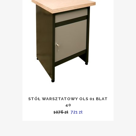
STÓŁ WARSZTATOWY OLS 01 BLAT
40
Pierwotna
Aktualna
1076
zł
721
zł
cena
cena
wynosiła:
wynosi:
1076 zł.
721 zł.