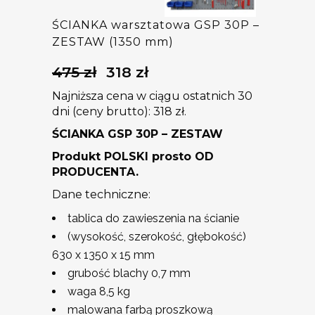
ŚCIANKA warsztatowa GSP 30P –
ZESTAW (1350 mm)
475
zł
318
zł
Pierwotna
Aktualna
cena
cena
Najniższa cena w ciągu ostatnich 30
wynosiła:
wynosi:
dni (ceny brutto):
318
zł
.
475 zł.
318 zł.
ŚCIANKA GSP 30P – ZESTAW
Produkt POLSKI prosto OD
PRODUCENTA.
Dane techniczne:
tablica do zawieszenia na ścianie
(wysokość, szerokość, głębokość)
630 x 1350 x 15 mm
grubość blachy 0,7 mm
waga 8,5 kg
malowana farbą proszkową