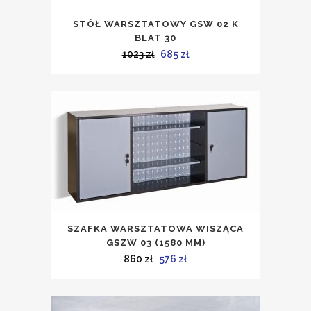
STÓŁ WARSZTATOWY GSW 02 K
BLAT 30
Pierwotna
Aktualna
1023
zł
685
zł
cena
cena
wynosiła:
wynosi:
1023 zł.
685 zł.
SZAFKA WARSZTATOWA WISZĄCA
GSZW 03 (1580 MM)
Pierwotna
Aktualna
860
zł
576
zł
cena
cena
wynosiła:
wynosi: