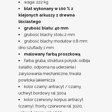
waga: 222 kg
blat wykonany w 100 % z
klejonych arkuszy z drewna
liściastego
grubość blatu: 40 mm
grubość blachy stołu 2 mm
grubość blachy modułów 0,8 mm;
dno szuflady 1 mm
malowany farbą proszkową
farba gruba, struktura połysk: odbija
światło, odporna na uderzenia i
zarysowania mechaniczne, trwała
powłoka lakiernicza
kolor czarny: antracyt / czarny,
uchwyt bordowy ral 3004
kolor czerwony: korpus antracyt
(czarny), fronty czerwone ral 3020,