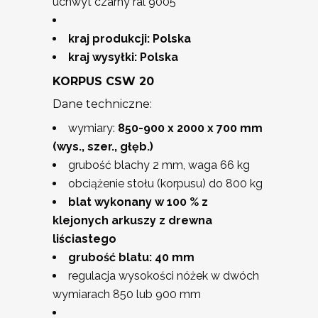
uchwyt czarny ral 9005
kraj produkcji: Polska
kraj wysyłki: Polska
KORPUS CSW 20
Dane techniczne:
wymiary:
850-900 x 2000 x 700
mm
(wys., szer., głęb.)
grubość blachy 2 mm, waga 66 kg
obciążenie stołu (korpusu) do 800 kg
blat wykonany w 100 % z
klejonych arkuszy z drewna
liściastego
grubość blatu: 40 mm
regulacja wysokości nóżek w dwóch
wymiarach 850 lub 900 mm