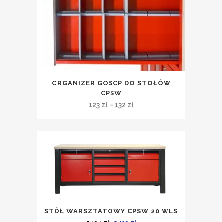
ORGANIZER GOSCP DO STOŁÓW
CPSW
Zakres
123
zł
–
132
zł
cen:
od
123 zł
do
132 zł
STÓŁ WARSZTATOWY CPSW 20 WLS
Pierwotna
Aktualna