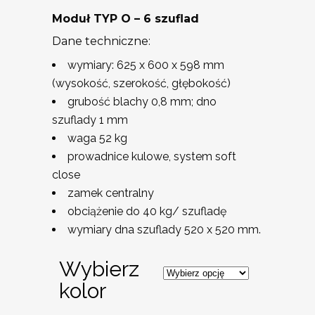
Moduł TYP O – 6 szuflad
Dane techniczne:
wymiary: 625 x 600 x 598 mm
(wysokość, szerokość, głębokość)
grubość blachy 0,8 mm; dno
szuflady 1 mm
waga 52 kg
prowadnice kulowe, system soft
close
zamek centralny
obciążenie do 40 kg/ szufladę
wymiary dna szuflady 520 x 520 mm.
Wybierz
kolor