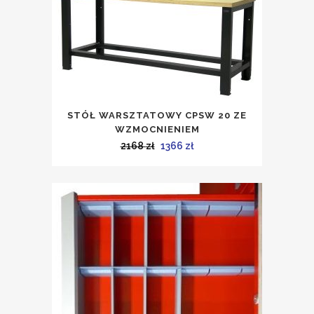
STÓŁ WARSZTATOWY CPSW 20 ZE
WZMOCNIENIEM
Pierwotna
Aktualna
2168
zł
1366
zł
cena
cena
wynosiła:
wynosi:
2168 zł.
1366 zł.