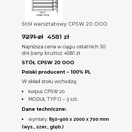
Stół warsztatowy CPSW 20 OOO
7271
zł
4581
zł
Pierwotna
Aktualna
cena
cena
Najniższa cena w ciągu ostatnich 30
wynosiła:
wynosi:
dni (ceny brutto):
4581
zł
.
7271 zł.
4581 zł.
STÓŁ CPSW 20 OOO
Polski producent – 100% PL
W skład stołu wchodzą:
korpus CPSW 20
MODUŁ TYP O – 3 szt.
Dane techniczne:
wymiary:
850-900 x 2000 x 700 mm
(wys., szer., głęb.)