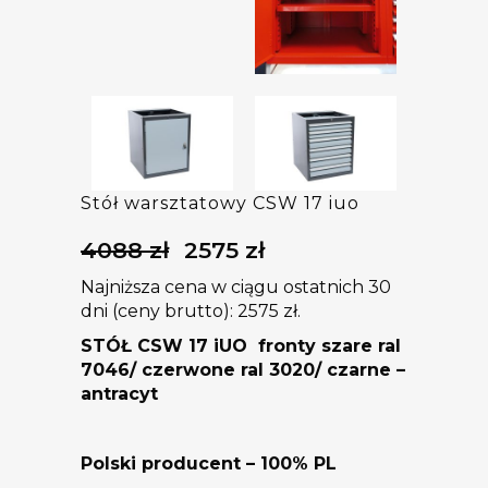
Stół warsztatowy CSW 17 iuo
4088
zł
2575
zł
Pierwotna
Aktualna
cena
cena
Najniższa cena w ciągu ostatnich 30
wynosiła:
wynosi:
dni (ceny brutto):
2575
zł
.
4088 zł.
2575 zł.
STÓŁ CSW 17 iUO
fronty szare ral
7046/ czerwone ral 3020/ czarne –
antracyt
Polski producent – 100% PL