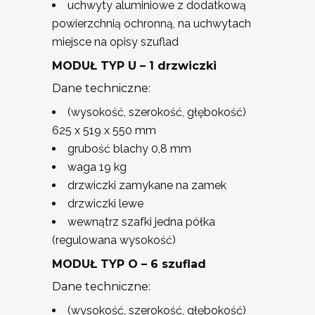
uchwyty aluminiowe z dodatkową
powierzchnią ochronną, na uchwytach
miejsce na opisy szuflad
MODUŁ TYP U – 1 drzwiczki
Dane techniczne:
(wysokość, szerokość, głębokość)
625 x 519 x 550 mm
grubość blachy 0,8 mm
waga 19 kg
drzwiczki zamykane na zamek
drzwiczki lewe
wewnątrz szafki jedna półka
(regulowana wysokość)
MODUŁ TYP O – 6 szuflad
Dane techniczne:
(wysokość, szerokość, głębokość)