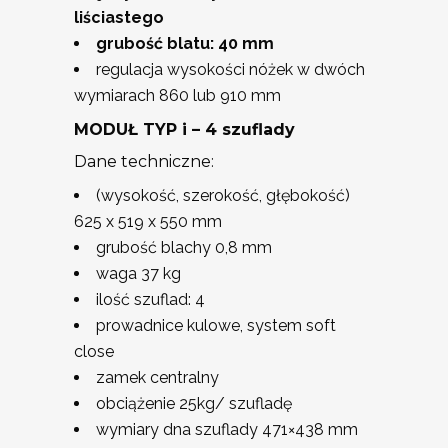
liściastego
grubość blatu: 40 mm
regulacja wysokości nóżek w dwóch
wymiarach 860 lub 910 mm
MODUŁ TYP i – 4 szuflady
Dane techniczne:
(wysokość, szerokość, głębokość)
625 x 519 x 550 mm
grubość blachy 0,8 mm
waga 37 kg
ilość szuflad: 4
prowadnice kulowe, system soft
close
zamek centralny
obciążenie 25kg/ szufladę
wymiary dna szuflady 471×438 mm