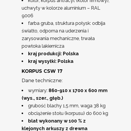
kolor; korpus antracyt (kolor firmowy),
uchwyty w kolorze aluminium – RAL
9006
farba gruba, struktura połysk: odbija
światło, odporna na uderzenia i
zarysowania mechaniczne, trwała
powłoka lakiernicza
kraj produkcji: Polska
kraj wysyłki: Polska
KORPUS CSW 17
Dane techniczne:
wymiary:
860-910 x 1700 x 600 mm
(wys., szer., głęb.)
grubość blachy 1,5 mm, waga 38 kg
obciążenie stołu (korpusu) do 600 kg
blat wykonany w 100 % z
klejonych arkuszy z drewna