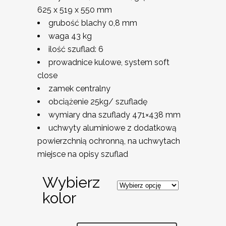
625 x 519 x 550 mm
grubość blachy 0,8 mm
waga 43 kg
ilość szuflad: 6
prowadnice kulowe, system soft
close
zamek centralny
obciążenie 25kg/ szufladę
wymiary dna szuflady 471×438 mm
uchwyty aluminiowe z dodatkową
powierzchnią ochronną, na uchwytach
miejsce na opisy szuflad
Wybierz
kolor