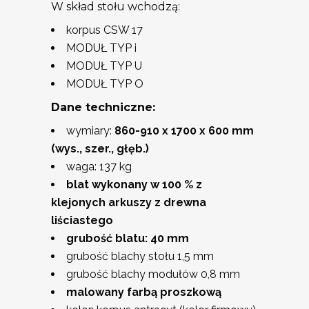
W skład stołu wchodzą:
korpus CSW 17
MODUŁ TYP i
MODUŁ TYP U
MODUŁ TYP O
Dane techniczne:
wymiary:
860-910 x 1700 x 600 mm
(wys., szer., głęb.)
waga: 137 kg
blat wykonany w 100 % z
klejonych arkuszy z drewna
liściastego
grubość blatu: 40 mm
grubość blachy stołu 1,5 mm
grubość blachy modułów 0,8 mm
malowany farbą proszkową