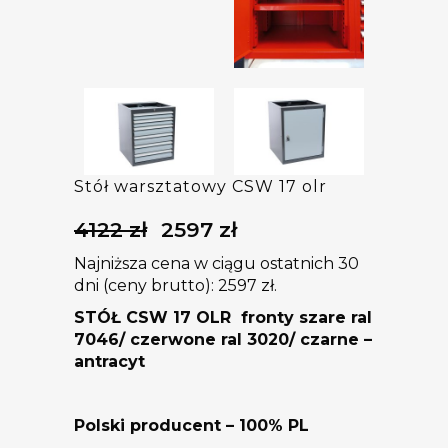
Stół warsztatowy CSW 17 olr
4122
zł
2597
zł
Pierwotna
Aktualna
cena
cena
Najniższa cena w ciągu ostatnich 30
wynosiła:
wynosi:
dni (ceny brutto):
2597
zł
.
4122 zł.
2597 zł.
STÓŁ CSW 17 OLR
fronty szare ral
7046/ czerwone ral 3020/ czarne –
antracyt
Polski producent – 100% PL