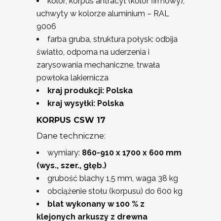
kolor; korpus antracyt (kolor firmowy),
uchwyty w kolorze aluminium – RAL
9006
farba gruba, struktura połysk: odbija
światło, odporna na uderzenia i
zarysowania mechaniczne, trwała
powłoka lakiernicza
kraj produkcji: Polska
kraj wysyłki: Polska
KORPUS CSW 17
Dane techniczne:
wymiary:
860-910 x 1700 x 600 mm
(wys., szer., głęb.)
grubość blachy 1,5 mm, waga 38 kg
obciążenie stołu (korpusu) do 600 kg
blat wykonany w 100 % z
klejonych arkuszy z drewna