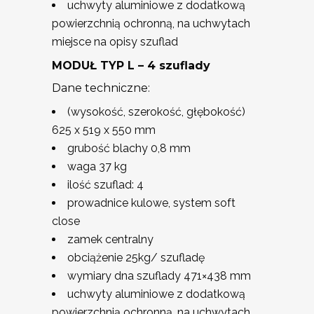
uchwyty aluminiowe z dodatkową
powierzchnią ochronną, na uchwytach
miejsce na opisy szuflad
MODUŁ TYP L – 4 szuflady
Dane techniczne:
(wysokość, szerokość, głębokość)
625 x 519 x 550 mm
grubość blachy 0,8 mm
waga 37 kg
ilość szuflad: 4
prowadnice kulowe, system soft
close
zamek centralny
obciążenie 25kg/ szufladę
wymiary dna szuflady 471×438 mm
uchwyty aluminiowe z dodatkową
powierzchnią ochronną, na uchwytach