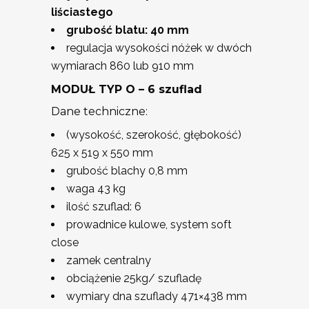
liściastego
grubość blatu: 40 mm
regulacja wysokości nóżek w dwóch
wymiarach 860 lub 910 mm
MODUŁ TYP O – 6 szuflad
Dane techniczne:
(wysokość, szerokość, głębokość)
625 x 519 x 550 mm
grubość blachy 0,8 mm
waga 43 kg
ilość szuflad: 6
prowadnice kulowe, system soft
close
zamek centralny
obciążenie 25kg/ szufladę
wymiary dna szuflady 471×438 mm