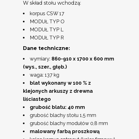
W skład stołu wchodzą:
korpus CSW 17
MODUŁ TYP O
MODUŁ TYP L
MODUŁ TYP R
Dane techniczne:
wymiary:
860-910 x 1700 x 600 mm
(wys., szer., głęb.)
waga: 137 kg
blat wykonany w 100 % z
klejonych arkuszy z drewna
liściastego
grubość blatu: 40 mm
grubość blachy stołu 1,5 mm
grubość blachy modułów 0,8 mm
malowany farbą proszkową