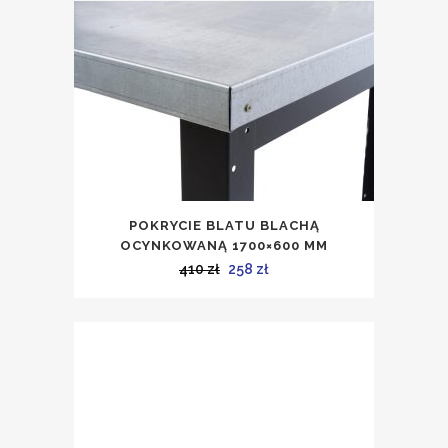
1009 zł.
676 zł.
POKRYCIE BLATU BLACHĄ
OCYNKOWANĄ 1700×600 MM
Pierwotna
Aktualna
410
zł
258
zł
cena
cena
wynosiła:
wynosi:
410 zł.
258 zł.