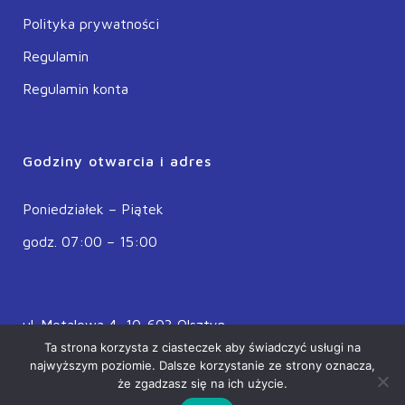
Polityka prywatności
Regulamin
Regulamin konta
Godziny otwarcia i adres
Poniedziałek – Piątek
godz. 07:00 – 15:00
ul. Metalowa 4, 10-603 Olsztyn
Ta strona korzysta z ciasteczek aby świadczyć usługi na
POLSKA
najwyższym poziomie. Dalsze korzystanie ze strony oznacza,
że zgadzasz się na ich użycie.