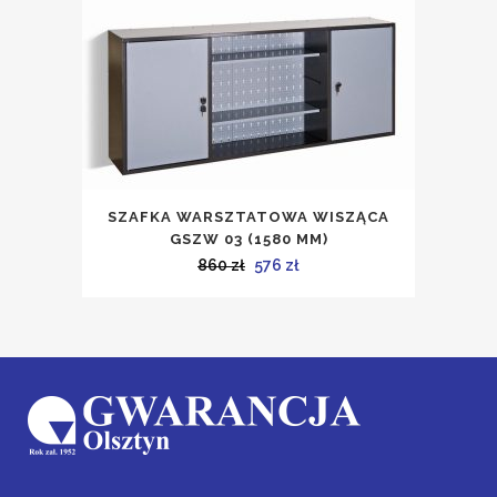
1076 zł.
721 zł.
SZAFKA WARSZTATOWA WISZĄCA
GSZW 03 (1580 MM)
Pierwotna
Aktualna
860
zł
576
zł
cena
cena
wynosiła:
wynosi:
860 zł.
576 zł.