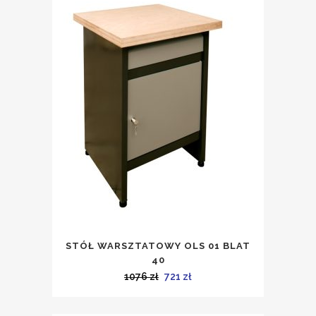
STÓŁ WARSZTATOWY OLS 01 BLAT
40
Pierwotna
Aktualna
1076
zł
721
zł
cena
cena
wynosiła:
wynosi: