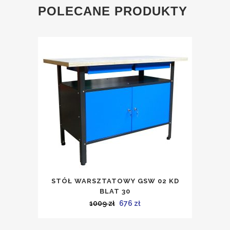
POLECANE PRODUKTY
STÓŁ WARSZTATOWY GSW 02 KD
BLAT 30
Pierwotna
Aktualna
1009
zł
676
zł
cena
cena
wynosiła:
wynosi: