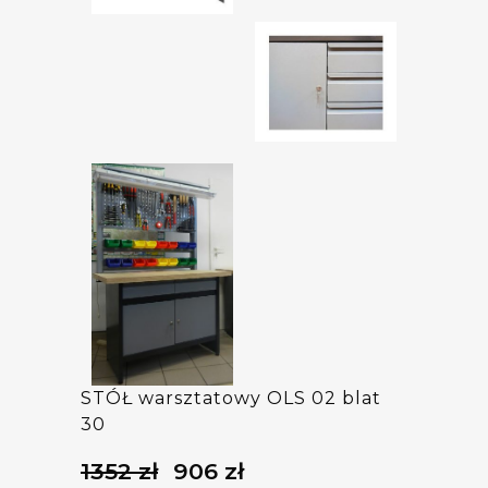
STÓŁ warsztatowy OLS 02 blat
30
1352
zł
906
zł
Pierwotna
Aktualna