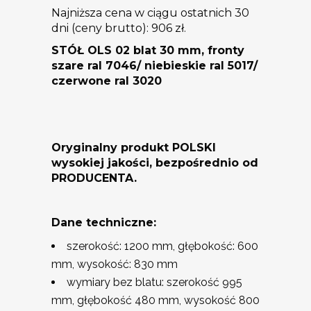
cena
cena
Najniższa cena w ciągu ostatnich 30
wynosiła:
wynosi:
dni (ceny brutto):
906
zł
.
1352 zł.
906 zł.
STÓŁ OLS 02 blat 30 mm, fronty
szare ral 7046
/ niebieskie ral 5017/
czerwone ral 3020
Oryginalny produkt POLSKI
wysokiej jakości, bezpośrednio od
PRODUCENTA.
Dane techniczne:
szerokość: 1200 mm, głębokość: 600
mm, wysokość: 830 mm
wymiary bez blatu: szerokość 995
mm, głębokość 480 mm, wysokość 800