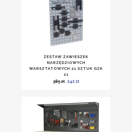
ZESTAW ZAWIESZEK
NARZĘDZIOWYCH
WARSZTATOWYCH 21 SZTUK GZK
21
Pierwotna
Aktualna
385
zł
242
zł
cena
cena
wynosiła:
wynosi:
385 zł.
242 zł.