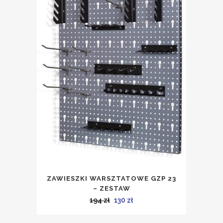
ZAWIESZKI WARSZTATOWE GZP 23
– ZESTAW
Pierwotna
Aktualna
194
zł
130
zł
cena
cena