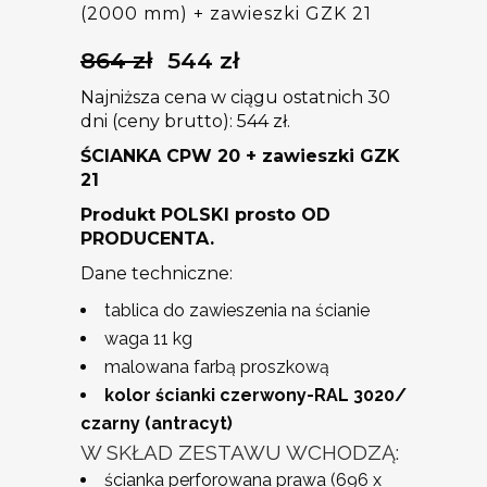
(2000 mm) + zawieszki GZK 21
864
zł
544
zł
Pierwotna
Aktualna
cena
cena
Najniższa cena w ciągu ostatnich 30
wynosiła:
wynosi:
dni (ceny brutto):
544
zł
.
864 zł.
544 zł.
ŚCIANKA CPW 20 + zawieszki GZK
21
Produkt POLSKI prosto OD
PRODUCENTA.
Dane techniczne:
tablica do zawieszenia na ścianie
waga 11 kg
malowana farbą proszkową
kolor ścianki czerwony-RAL 3020/
czarny (antracyt)
W SKŁAD ZESTAWU WCHODZĄ:
ścianka perforowana prawa (696 x