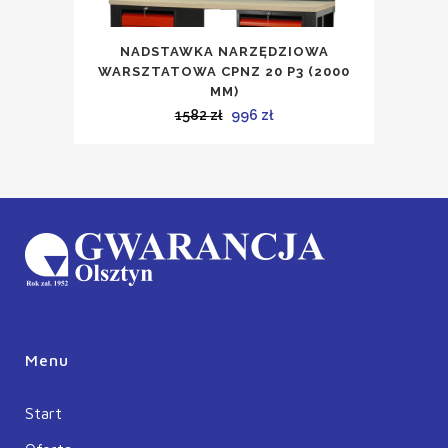
NADSTAWKA NARZĘDZIOWA
WARSZTATOWA CPNZ 20 P3 (2000
MM)
Pierwotna
Aktualna
1582
zł
996
zł
cena
cena
wynosiła:
wynosi:
1582 zł.
996 zł.
Menu
Start