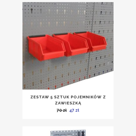
wynosiła:
wynosi:
194 zł.
130 zł.
ZESTAW 5 SZTUK POJEMNIKÓW Z
ZAWIESZKĄ
Pierwotna
Aktualna
70
zł
47
zł
cena
cena
wynosiła:
wynosi:
70 zł.
47 zł.