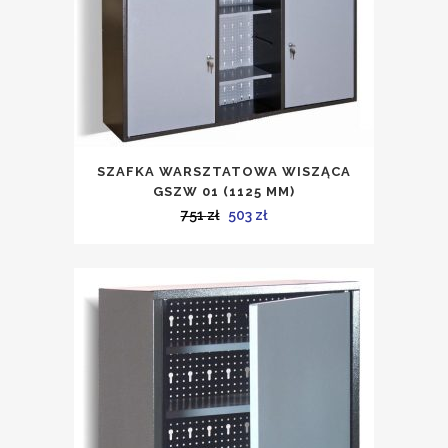
SZAFKA WARSZTATOWA WISZĄCA
GSZW 01 (1125 MM)
Pierwotna
Aktualna
751
zł
503
zł
cena
cena
wynosiła:
wynosi:
751 zł.
503 zł.