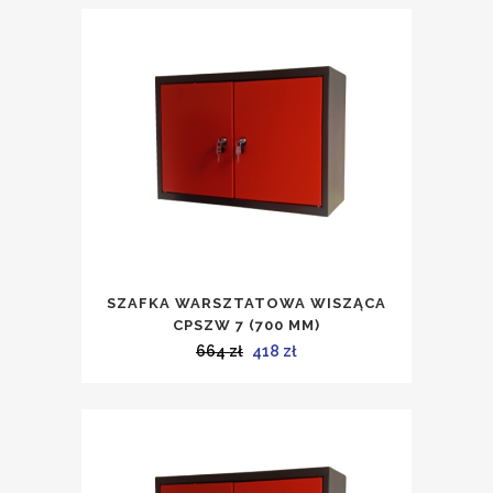
wynosiła:
wynosi:
532 zł.
356 zł.
SZAFKA WARSZTATOWA WISZĄCA
CPSZW 7 (700 MM)
Pierwotna
Aktualna
664
zł
418
zł
cena
cena
wynosiła:
wynosi:
664 zł.
418 zł.