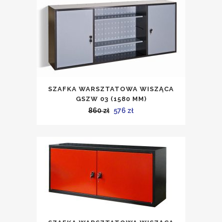
860 zł.
576 zł.
SZAFKA WARSZTATOWA WISZĄCA
GSZW 03 (1580 MM)
Pierwotna
Aktualna
860
zł
576
zł
cena
cena
wynosiła:
wynosi:
860 zł.
576 zł.