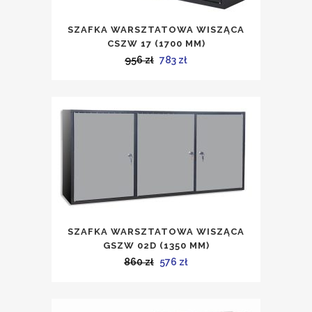
SZAFKA WARSZTATOWA WISZĄCA
CSZW 17 (1700 MM)
Pierwotna
Aktualna
956
zł
783
zł
cena
cena
wynosiła:
wynosi:
956 zł.
783 zł.
SZAFKA WARSZTATOWA WISZĄCA
GSZW 02D (1350 MM)
Pierwotna
Aktualna
860
zł
576
zł
cena
cena
wynosiła:
wynosi: