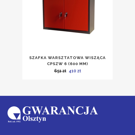
SZAFKA WARSZTATOWA WISZĄCA
CPSZW 6 (600 MM)
Pierwotna
Aktualna
651
zł
410
zł
cena
cena
wynosiła:
wynosi:
651 zł.
410 zł.