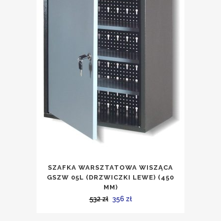
SZAFKA WARSZTATOWA WISZĄCA
GSZW 05L (DRZWICZKI LEWE) (450
MM)
Pierwotna
Aktualna
532
zł
356
zł
cena
cena