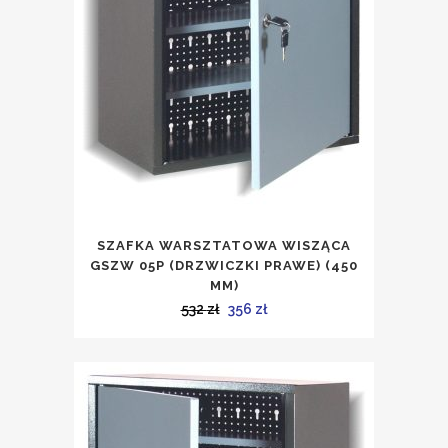
SZAFKA WARSZTATOWA WISZĄCA
GSZW 05P (DRZWICZKI PRAWE) (450
MM)
Pierwotna
Aktualna
532
zł
356
zł
cena
cena
wynosiła:
wynosi:
532 zł.
356 zł.