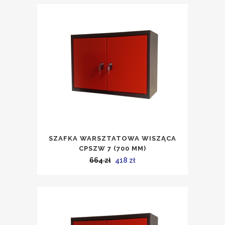
wynosiła:
wynosi:
532 zł.
356 zł.
SZAFKA WARSZTATOWA WISZĄCA
CPSZW 7 (700 MM)
Pierwotna
Aktualna
664
zł
418
zł
cena
cena
wynosiła:
wynosi:
664 zł.
418 zł.