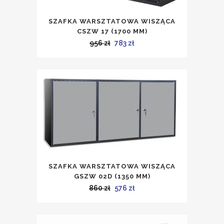
SZAFKA WARSZTATOWA WISZĄCA
CSZW 17 (1700 MM)
Pierwotna
Aktualna
956
zł
783
zł
cena
cena
wynosiła:
wynosi:
956 zł.
783 zł.
SZAFKA WARSZTATOWA WISZĄCA
GSZW 02D (1350 MM)
Pierwotna
Aktualna
860
zł
576
zł
cena
cena
wynosiła:
wynosi: