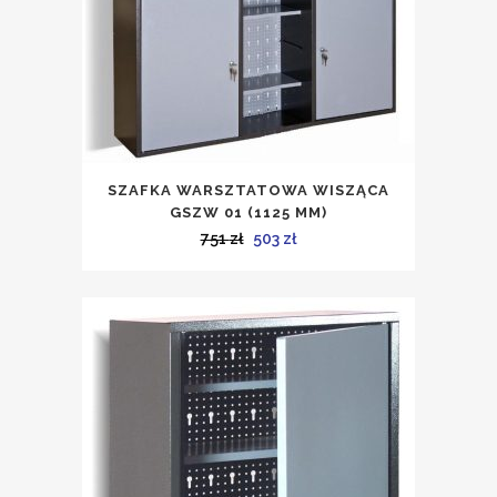
SZAFKA WARSZTATOWA WISZĄCA
GSZW 01 (1125 MM)
Pierwotna
Aktualna
751
zł
503
zł
cena
cena
wynosiła:
wynosi:
751 zł.
503 zł.