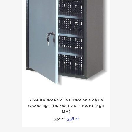
SZAFKA WARSZTATOWA WISZĄCA
GSZW 05L (DRZWICZKI LEWE) (450
MM)
Pierwotna
Aktualna
532
zł
356
zł
cena
cena