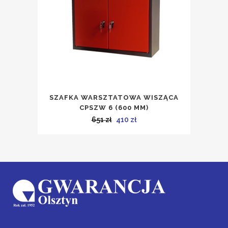
SZAFKA WARSZTATOWA WISZĄCA
CPSZW 6 (600 MM)
Pierwotna
Aktualna
651
zł
410
zł
cena
cena
wynosiła:
wynosi:
651 zł.
410 zł.