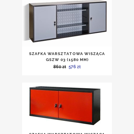
860 zł.
576 zł.
SZAFKA WARSZTATOWA WISZĄCA
GSZW 03 (1580 MM)
Pierwotna
Aktualna
860
zł
576
zł
cena
cena
wynosiła:
wynosi:
860 zł.
576 zł.