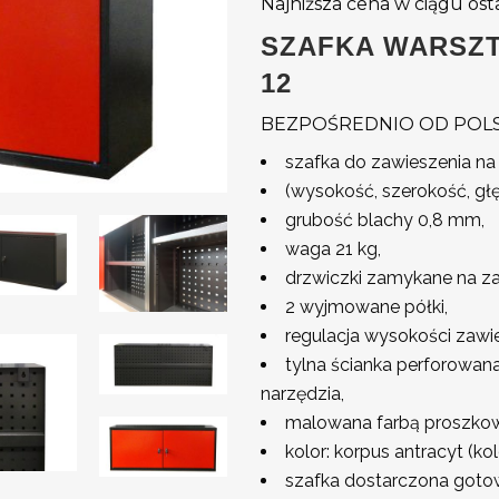
Najniższa cena w ciągu ost
wynosiła:
wynosi:
750 zł.
472 zł.
SZAFKA WARSZ
12
BEZPOŚREDNIO OD POLS
szafka do zawieszenia na 
(wysokość, szerokość, gł
grubość blachy 0,8 mm,
waga 21 kg,
drzwiczki zamykane na zam
2 wyjmowane półki,
regulacja wysokości zawi
tylna ścianka perforowan
narzędzia,
malowana farbą proszko
kolor: korpus antracyt (ko
szafka dostarczona goto