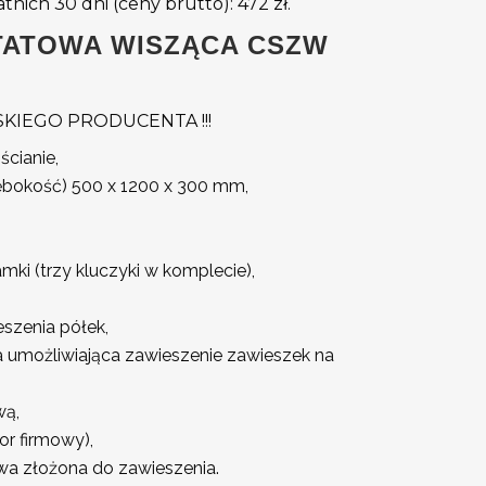
atnich 30 dni (ceny brutto):
472
zł
.
TATOWA WISZĄCA CSZW
KIEGO PRODUCENTA !!!
ścianie,
ębokość) 500 x 1200 x 300 mm,
ki (trzy kluczyki w komplecie),
eszenia półek,
a umożliwiająca zawieszenie zawieszek na
wą,
lor firmowy),
wa złożona do zawieszenia.