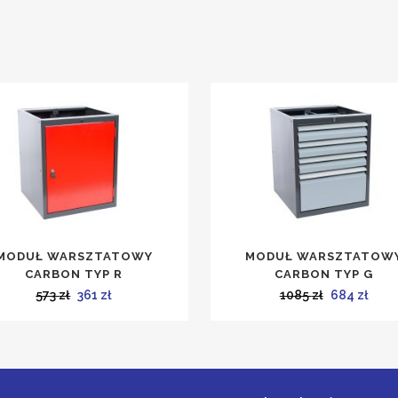
MODUŁ WARSZTATOWY
MODUŁ WARSZTATOW
CARBON TYP R
CARBON TYP G
Pierwotna
Aktualna
Pierwotna
Aktu
573
zł
361
zł
1085
zł
684
zł
cena
cena
cena
cena
wynosiła:
wynosi:
wynosiła:
wyno
573 zł.
361 zł.
1085 zł.
684 z