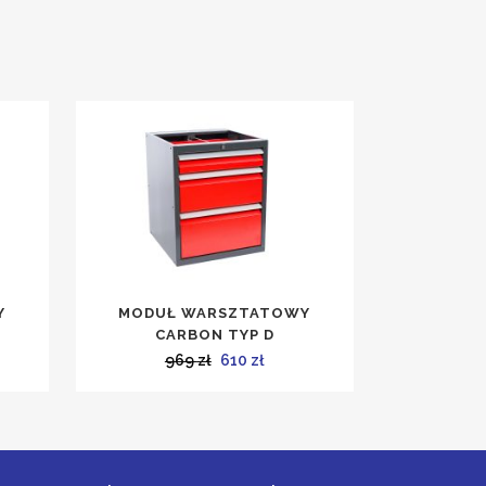
Y
MODUŁ WARSZTATOWY
CARBON TYP D
alna
Pierwotna
Aktualna
969
zł
610
zł
cena
cena
si:
wynosiła:
wynosi:
ł.
969 zł.
610 zł.