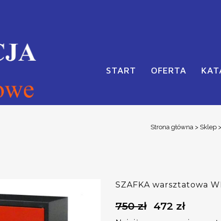
START
OFERTA
KAT
Strona główna
>
Sklep
SZAFKA warsztatowa W
750
zł
472
zł
Pierwotna
Aktualna
cena
cena