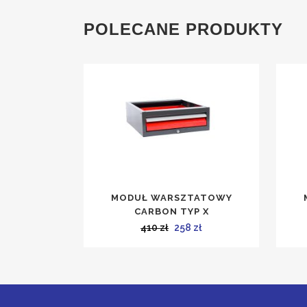
POLECANE PRODUKTY
MODUŁ WARSZTATOWY
CARBON TYP X
Pierwotna
Aktualna
410
zł
258
zł
cena
cena
wynosiła:
wynosi:
410 zł.
258 zł.